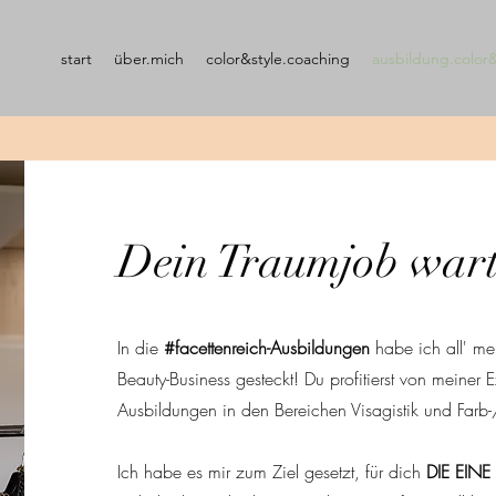
start
über.mich
color&style.coaching
ausbildung.color&
Dein Traumjob wart
In die
#facettenreich-Ausbildungen
habe ich all' me
Beauty-Business gesteckt! Du profitierst von meiner
Ausbildungen in den Bereichen Visagistik und Farb-
Ich habe es mir zum Ziel gesetzt, für dich
DIE EINE