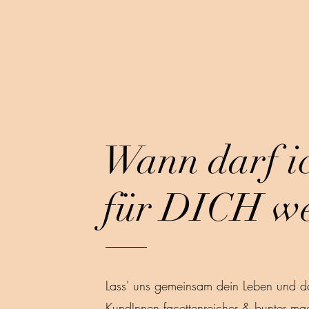
Wann darf ic
für DICH we
Lass' uns gemeinsam dein Leben und d
KundInnen facettenreicher & bunter ma