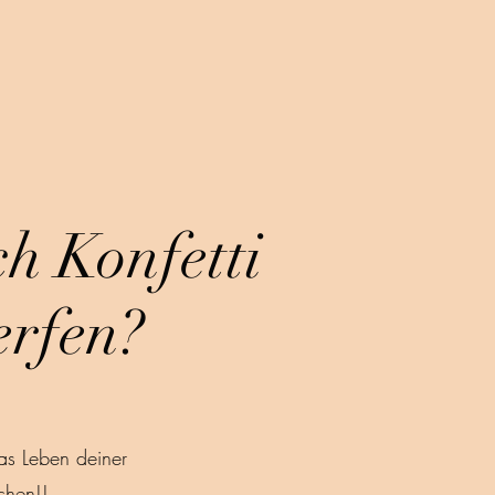
h Konfetti
rfen?
as Leben deiner
chen!!