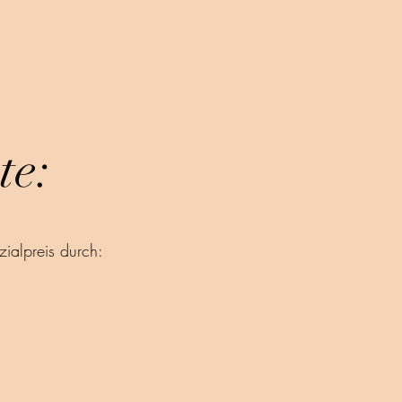
te:
ialpreis durch: